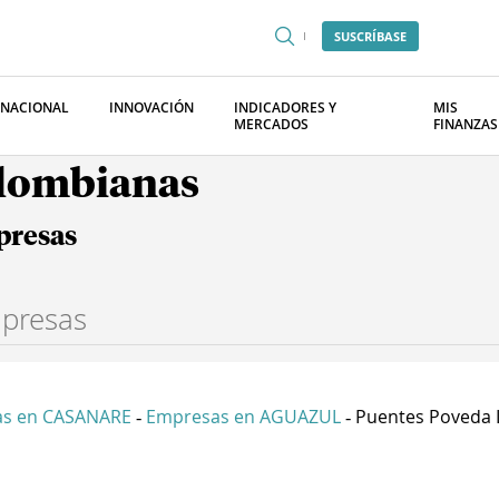
SUSCRÍBASE
RNACIONAL
INNOVACIÓN
INDICADORES Y
MIS
MERCADOS
FINANZAS
olombianas
presas
s en CASANARE
Empresas en AGUAZUL
Puentes Poveda L
-
-