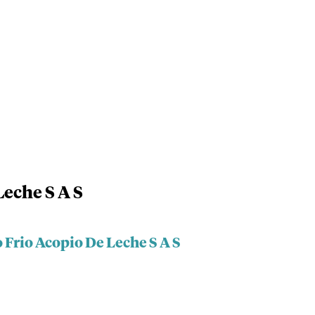
Leche S A S
 Frio Acopio De Leche S A S