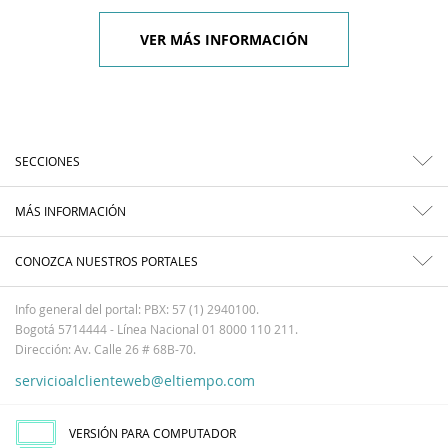
VER MÁS INFORMACIÓN
SECCIONES
MÁS INFORMACIÓN
CONOZCA NUESTROS PORTALES
Info general del portal: PBX: 57 (1) 2940100.
Bogotá 5714444 - Línea Nacional 01 8000 110 211.
Dirección: Av. Calle 26 # 68B-70.
servicioalclienteweb@eltiempo.com
VERSIÓN PARA COMPUTADOR