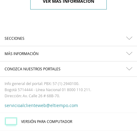
VER MÁS INFORMACIÓN
SECCIONES
MÁS INFORMACIÓN
CONOZCA NUESTROS PORTALES
Info general del portal: PBX: 57 (1) 2940100.
Bogotá 5714444 - Línea Nacional 01 8000 110 211.
Dirección: Av. Calle 26 # 68B-70.
servicioalclienteweb@eltiempo.com
VERSIÓN PARA COMPUTADOR