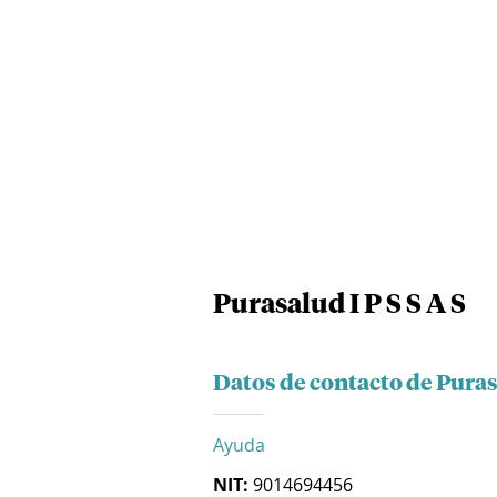
Purasalud I P S S A S
Datos de contacto de Purasa
Ayuda
NIT:
9014694456