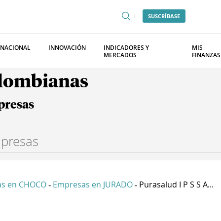
SUSCRÍBASE
RNACIONAL
INNOVACIÓN
INDICADORES Y
MIS
MERCADOS
FINANZAS
olombianas
presas
as en CHOCO
Empresas en JURADO
Purasalud I P S S A...
-
-