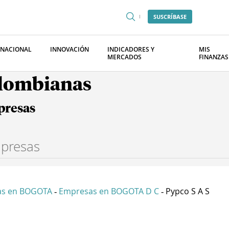
SUSCRÍBASE
RNACIONAL
INNOVACIÓN
INDICADORES Y
MIS
MERCADOS
FINANZAS
olombianas
presas
as en BOGOTA
Empresas en BOGOTA D C
Pypco S A S
-
-