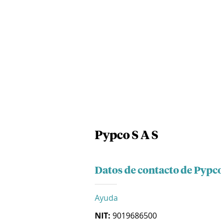
Pypco S A S
Datos de contacto de Pypco
Ayuda
NIT:
9019686500