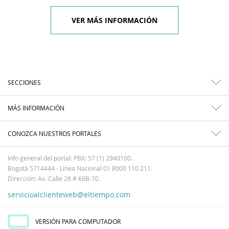
VER MÁS INFORMACIÓN
SECCIONES
MÁS INFORMACIÓN
CONOZCA NUESTROS PORTALES
Info general del portal: PBX: 57 (1) 2940100.
Bogotá 5714444 - Línea Nacional 01 8000 110 211.
Dirección: Av. Calle 26 # 68B-70.
servicioalclienteweb@eltiempo.com
VERSIÓN PARA COMPUTADOR