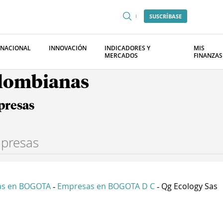
SUSCRÍBASE
RNACIONAL
INNOVACIÓN
INDICADORES Y
MIS
MERCADOS
FINANZAS
olombianas
presas
as en BOGOTA
Empresas en BOGOTA D C
Qg Ecology Sas
-
-