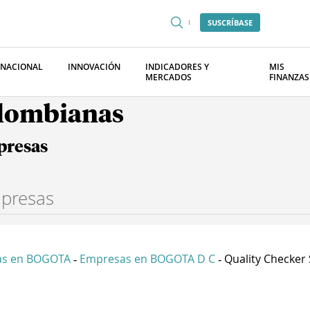
SUSCRÍBASE
RNACIONAL
INNOVACIÓN
INDICADORES Y
MIS
MERCADOS
FINANZAS
olombianas
presas
as en BOGOTA
Empresas en BOGOTA D C
Quality Checker
-
-