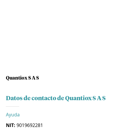
Quantiox S A S
Datos de contacto de Quantiox S A S
Ayuda
NIT:
9019692281