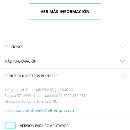
VER MÁS INFORMACIÓN
SECCIONES
MÁS INFORMACIÓN
CONOZCA NUESTROS PORTALES
Info general del portal: PBX: 57 (1) 2940100.
Bogotá 5714444 - Línea Nacional 01 8000 110 211.
Dirección: Av. Calle 26 # 68B-70.
servicioalclienteweb@eltiempo.com
VERSIÓN PARA COMPUTADOR