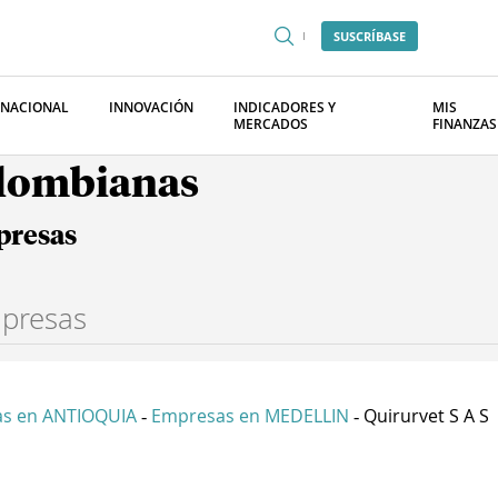
SUSCRÍBASE
RNACIONAL
INNOVACIÓN
INDICADORES Y
MIS
MERCADOS
FINANZAS
olombianas
presas
s en ANTIOQUIA
Empresas en MEDELLIN
Quirurvet S A S
-
-