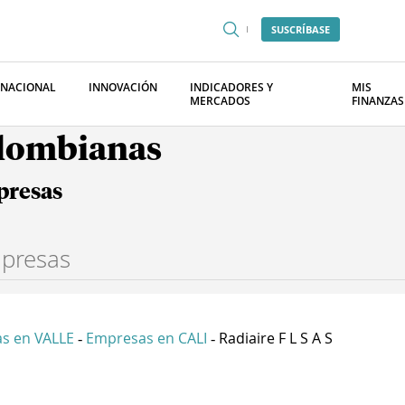
SUSCRÍBASE
RNACIONAL
INNOVACIÓN
INDICADORES Y
MIS
MERCADOS
FINANZAS
olombianas
presas
s en VALLE
Empresas en CALI
Radiaire F L S A S
-
-