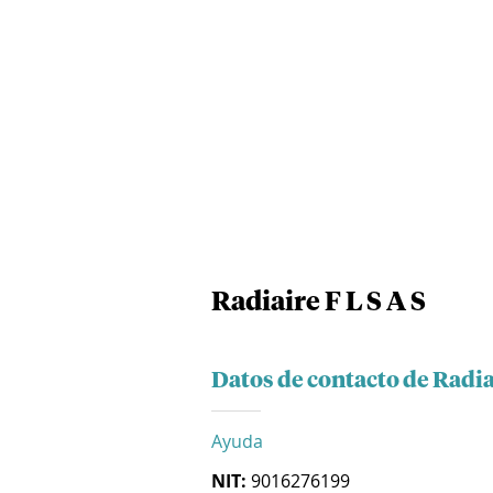
Radiaire F L S A S
Datos de contacto de Radiai
Ayuda
NIT:
9016276199