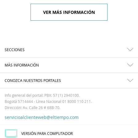
VER MÁS INFORMACIÓN
SECCIONES
MÁS INFORMACIÓN
CONOZCA NUESTROS PORTALES
Info general del portal: PBX: 57 (1) 2940100.
Bogotá 5714444 - Línea Nacional 01 8000 110 211.
Dirección: Av. Calle 26 # 68B-70.
servicioalclienteweb@eltiempo.com
VERSIÓN PARA COMPUTADOR