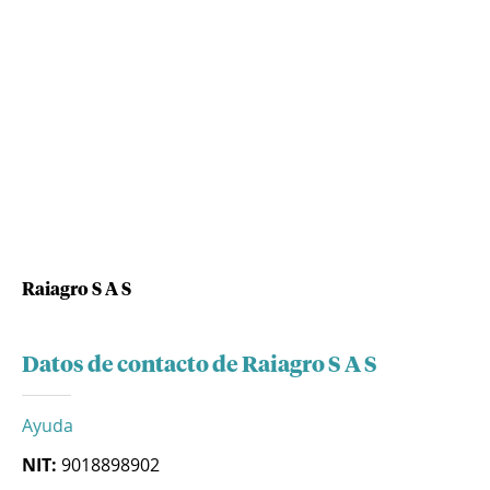
Raiagro S A S
Datos de contacto de Raiagro S A S
Ayuda
NIT:
9018898902