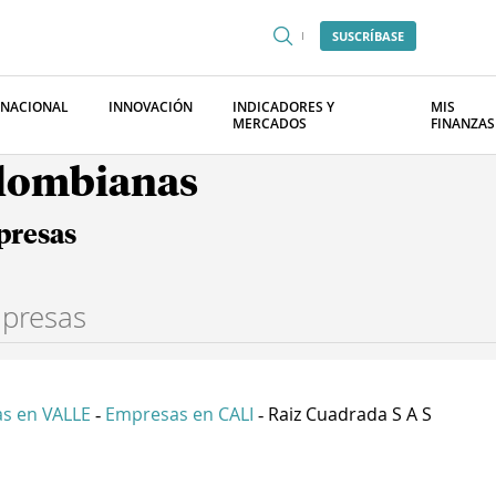
SUSCRÍBASE
RNACIONAL
INNOVACIÓN
INDICADORES Y
MIS
MERCADOS
FINANZAS
olombianas
presas
s en VALLE
Empresas en CALI
Raiz Cuadrada S A S
-
-