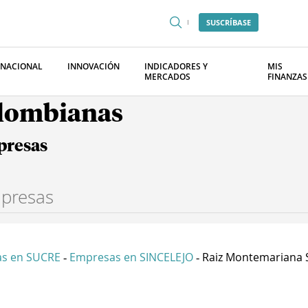
SUSCRÍBASE
RNACIONAL
INNOVACIÓN
INDICADORES Y
MIS
MERCADOS
FINANZAS
olombianas
presas
s en SUCRE
Empresas en SINCELEJO
Raiz Montemariana S
-
-