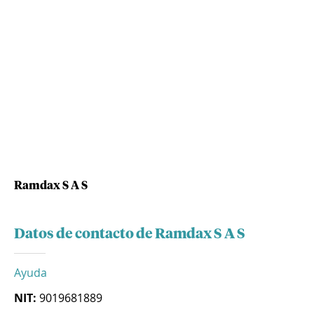
Ramdax S A S
Datos de contacto de Ramdax S A S
Ayuda
NIT:
9019681889