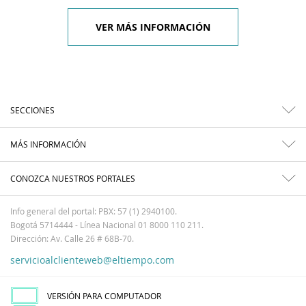
VER MÁS INFORMACIÓN
SECCIONES
MÁS INFORMACIÓN
CONOZCA NUESTROS PORTALES
Info general del portal: PBX: 57 (1) 2940100.
Bogotá 5714444 - Línea Nacional 01 8000 110 211.
Dirección: Av. Calle 26 # 68B-70.
servicioalclienteweb@eltiempo.com
VERSIÓN PARA COMPUTADOR