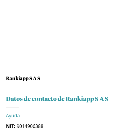
Rankiapp S A S
Datos de contacto de Rankiapp S A S
Ayuda
NIT:
9014906388