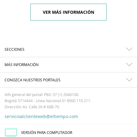
VER MÁS INFORMACIÓN
SECCIONES
MÁS INFORMACIÓN
CONOZCA NUESTROS PORTALES
Info general del portal: PBX: 57 (1) 2940100.
Bogotá 5714444 - Línea Nacional 01 8000 110 211.
Dirección: Av. Calle 26 # 68B-70.
servicioalclienteweb@eltiempo.com
VERSIÓN PARA COMPUTADOR