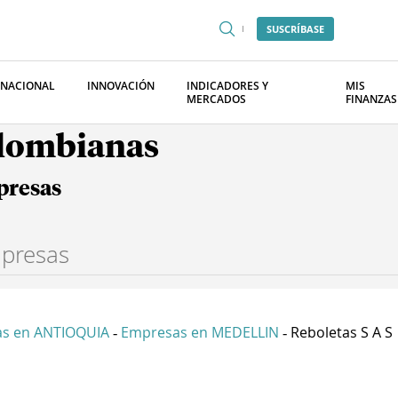
SUSCRÍBASE
RNACIONAL
INNOVACIÓN
INDICADORES Y
MIS
MERCADOS
FINANZAS
olombianas
presas
s en ANTIOQUIA
Empresas en MEDELLIN
Reboletas S A S
-
-