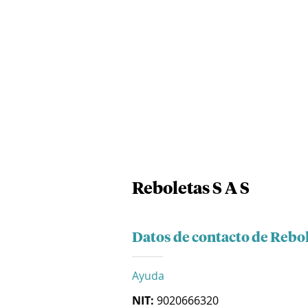
Reboletas S A S
Datos de contacto de Rebol
Ayuda
NIT:
9020666320