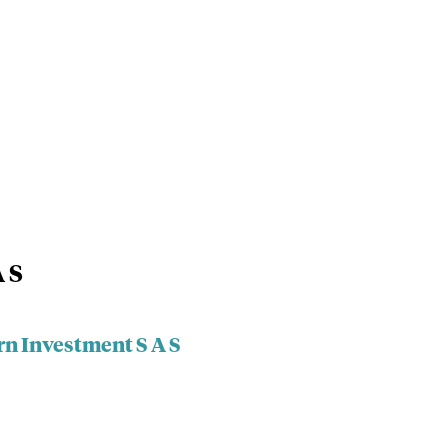
 S
rn Investment S A S