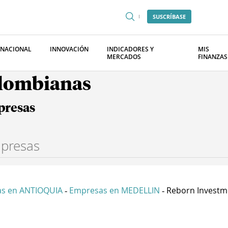
SUSCRÍBASE
RNACIONAL
INNOVACIÓN
INDICADORES Y
MIS
MERCADOS
FINANZAS
olombianas
presas
s en ANTIOQUIA
Empresas en MEDELLIN
Reborn Investme
-
-