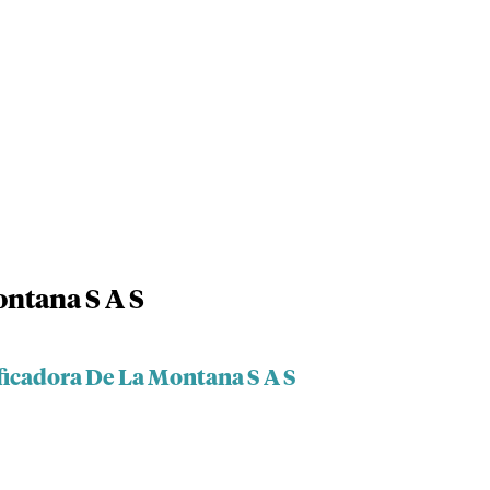
ontana S A S
ficadora De La Montana S A S