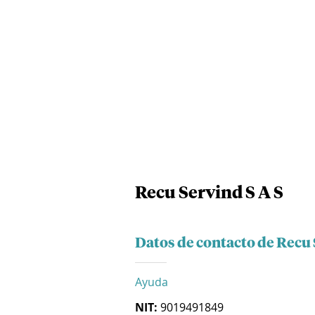
Recu Servind S A S
Datos de contacto de Recu 
Ayuda
NIT:
9019491849