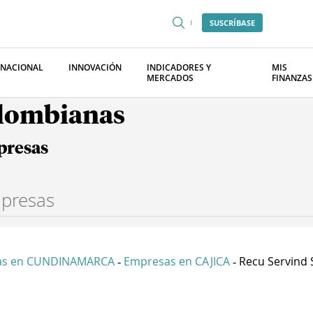
SUSCRÍBASE
RNACIONAL
INNOVACIÓN
INDICADORES Y
MIS
MERCADOS
FINANZAS
olombianas
presas
as en CUNDINAMARCA
Empresas en CAJICA
Recu Servind 
-
-