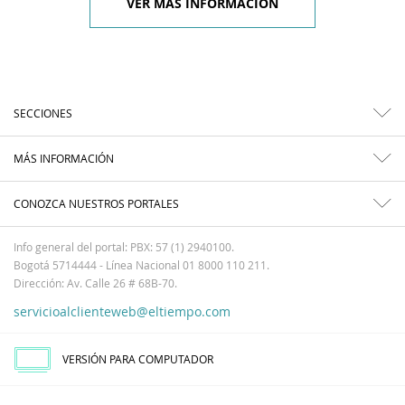
VER MÁS INFORMACIÓN
SECCIONES
MÁS INFORMACIÓN
CONOZCA NUESTROS PORTALES
Info general del portal: PBX: 57 (1) 2940100.
Bogotá 5714444 - Línea Nacional 01 8000 110 211.
Dirección: Av. Calle 26 # 68B-70.
servicioalclienteweb@eltiempo.com
VERSIÓN PARA COMPUTADOR