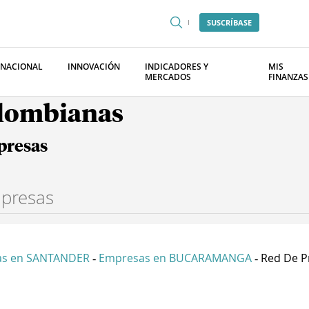
SUSCRÍBASE
RNACIONAL
INNOVACIÓN
INDICADORES Y
MIS
MERCADOS
FINANZAS
olombianas
presas
as en SANTANDER
Empresas en BUCARAMANGA
Red De Pr
-
-