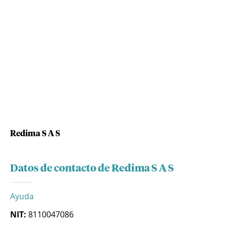
Redima S A S
Datos de contacto de Redima S A S
Ayuda
NIT:
8110047086