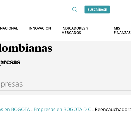
SUSCRÍBASE
RNACIONAL
INNOVACIÓN
INDICADORES Y
MIS
MERCADOS
FINANZAS
olombianas
presas
as en BOGOTA
Empresas en BOGOTA D C
Reencauchadora
-
-