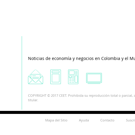
Noticias de economía y negocios en Colombia y el M
COPYRIGHT © 2017 CEET. Prohibida su reproducción total o parcial, a
titular.
Mapa del Sitio
Ayuda
Contacto
Suscr