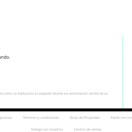
undo.
sí como su traducción a cualquier idioma sin autorización escrita de su
ipciones
Términos y condiciones
Aviso de Privacidad
Paute con no
Trabaje con nosotros
Centros de ventas