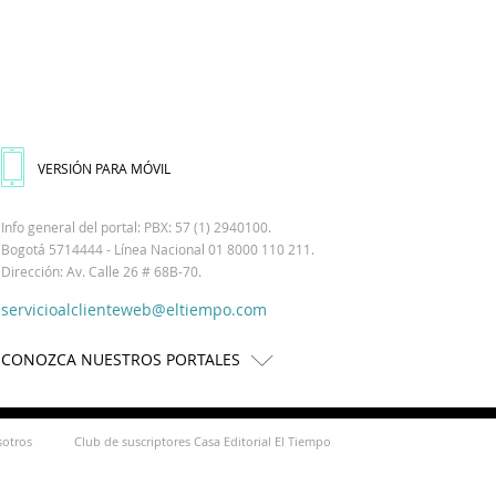
VERSIÓN PARA MÓVIL
Info general del portal: PBX: 57 (1) 2940100.
Bogotá 5714444 - Línea Nacional 01 8000 110 211.
Dirección: Av. Calle 26 # 68B-70.
servicioalclienteweb@eltiempo.com
CONOZCA NUESTROS PORTALES
sotros
Club de suscriptores Casa Editorial El Tiempo