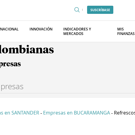
SUSCRÍBASE
RNACIONAL
INNOVACIÓN
INDICADORES Y
MIS
MERCADOS
FINANZAS
olombianas
presas
as en SANTANDER
Empresas en BUCARAMANGA
Refrescos
-
-