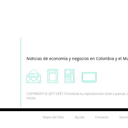
Noticias de economía y negocios en Colombia y el M
COPYRIGHT © 2017 CEET. Prohibida su reproducción total o parcial, a
titular.
Mapa del Sitio
Ayuda
Contacto
Suscr