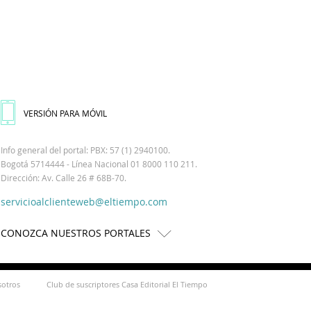
VERSIÓN PARA MÓVIL
Info general del portal: PBX: 57 (1) 2940100.
Bogotá 5714444 - Línea Nacional 01 8000 110 211.
Dirección: Av. Calle 26 # 68B-70.
servicioalclienteweb@eltiempo.com
CONOZCA NUESTROS PORTALES
sotros
Club de suscriptores Casa Editorial El Tiempo