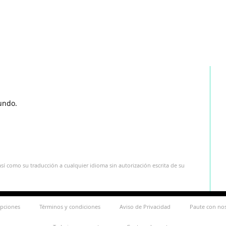
undo.
sí como su traducción a cualquier idioma sin autorización escrita de su
ipciones
Términos y condiciones
Aviso de Privacidad
Paute con no