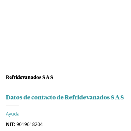
Refridevanados S A S
Datos de contacto de Refridevanados S A S
Ayuda
NIT:
9019618204