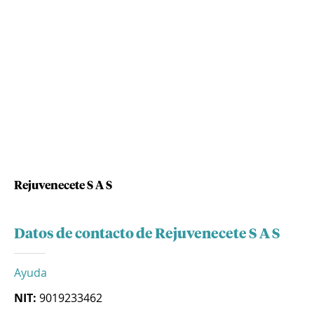
Rejuvenecete S A S
Datos de contacto de Rejuvenecete S A S
Ayuda
NIT:
9019233462