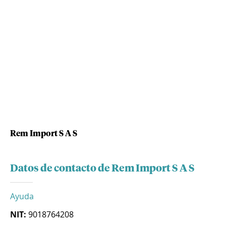
Rem Import S A S
Datos de contacto de Rem Import S A S
Ayuda
NIT:
9018764208