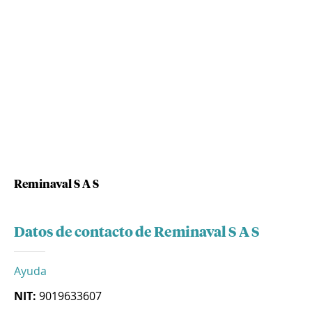
Reminaval S A S
Datos de contacto de Reminaval S A S
Ayuda
NIT:
9019633607