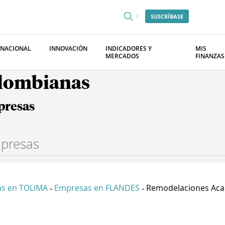
SUSCRÍBASE
RNACIONAL
INNOVACIÓN
INDICADORES Y
MIS
MERCADOS
FINANZAS
olombianas
presas
s en TOLIMA
Empresas en FLANDES
Remodelaciones Acab
-
-