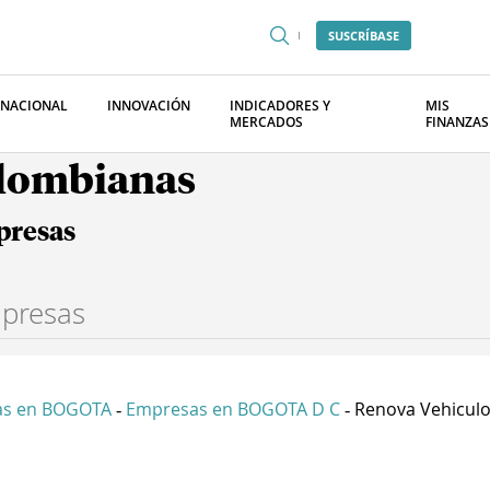
SUSCRÍBASE
RNACIONAL
INNOVACIÓN
INDICADORES Y
MIS
MERCADOS
FINANZAS
olombianas
presas
as en BOGOTA
Empresas en BOGOTA D C
Renova Vehiculos
-
-