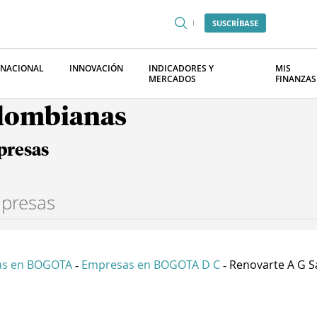
SUSCRÍBASE
RNACIONAL
INNOVACIÓN
INDICADORES Y
MIS
MERCADOS
FINANZAS
olombianas
presas
as en BOGOTA
Empresas en BOGOTA D C
Renovarte A G S
-
-