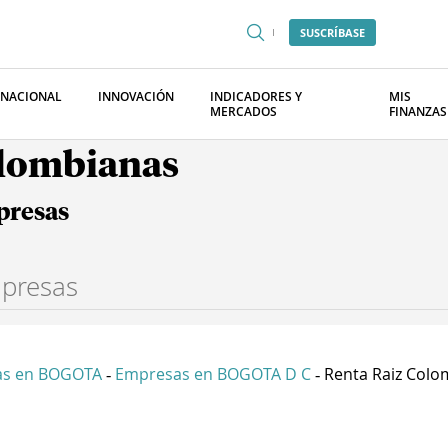
SUSCRÍBASE
RNACIONAL
INNOVACIÓN
INDICADORES Y
MIS
MERCADOS
FINANZAS
olombianas
presas
as en BOGOTA
Empresas en BOGOTA D C
Renta Raiz Colom
-
-