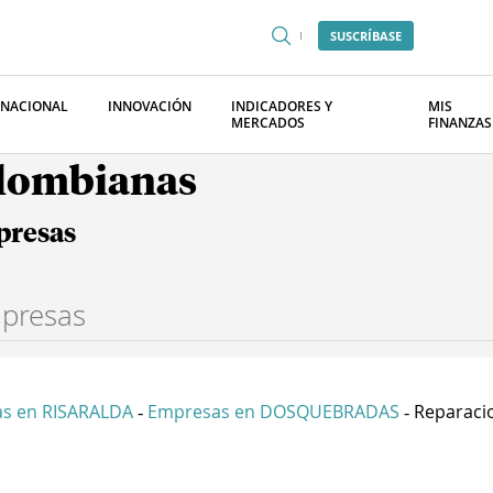
SUSCRÍBASE
RNACIONAL
INNOVACIÓN
INDICADORES Y
MIS
MERCADOS
FINANZAS
olombianas
presas
s en RISARALDA
Empresas en DOSQUEBRADAS
Reparacio
-
-