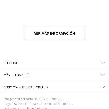
VER MÁS INFORMACIÓN
SECCIONES
MÁS INFORMACIÓN
CONOZCA NUESTROS PORTALES
Info general del portal: PBX: 57 (1) 2940100.
Bogotá 5714444 - Línea Nacional 01 8000 110 211.
Dirección: Av. Calle 26 # 68B-70.