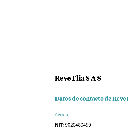
Reve Flia S A S
Datos de contacto de Reve F
Ayuda
NIT:
9020480450