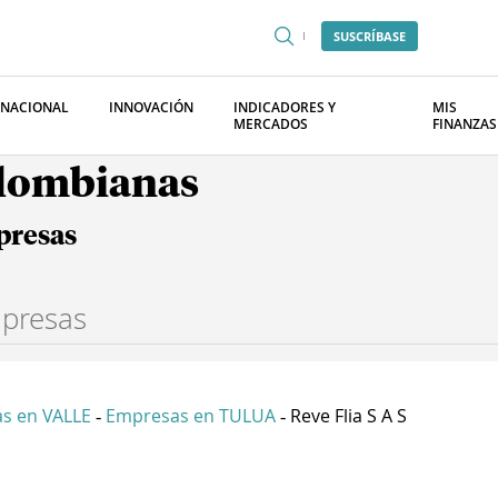
SUSCRÍBASE
RNACIONAL
INNOVACIÓN
INDICADORES Y
MIS
MERCADOS
FINANZAS
olombianas
presas
s en VALLE
Empresas en TULUA
Reve Flia S A S
-
-