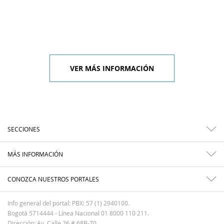
VER MÁS INFORMACIÓN
SECCIONES
MÁS INFORMACIÓN
CONOZCA NUESTROS PORTALES
Info general del portal: PBX: 57 (1) 2940100.
Bogotá 5714444 - Línea Nacional 01 8000 110 211.
Dirección: Av. Calle 26 # 68B-70.