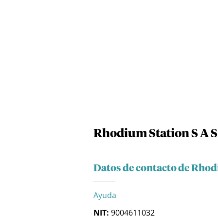
Rhodium Station S A S
Datos de contacto de Rhod
Ayuda
NIT:
9004611032