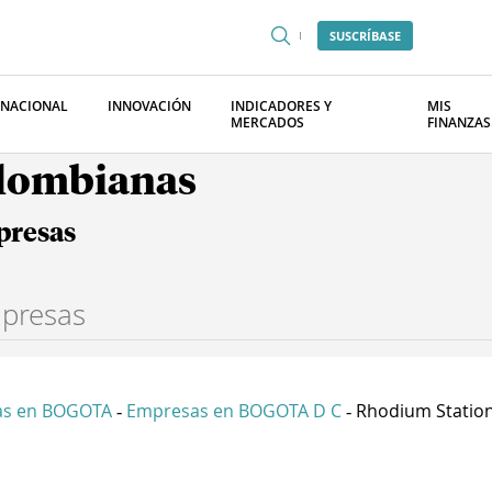
SUSCRÍBASE
RNACIONAL
INNOVACIÓN
INDICADORES Y
MIS
MERCADOS
FINANZAS
olombianas
presas
as en BOGOTA
Empresas en BOGOTA D C
Rhodium Station 
-
-