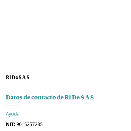
Ri De S A S
Datos de contacto de Ri De S A S
Ayuda
NIT:
9015257285