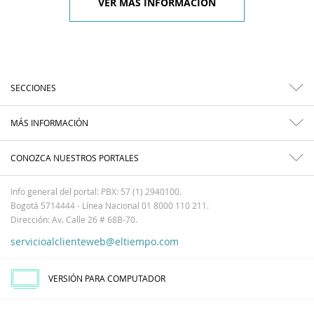
VER MÁS INFORMACIÓN
SECCIONES
MÁS INFORMACIÓN
CONOZCA NUESTROS PORTALES
Info general del portal: PBX: 57 (1) 2940100.
Bogotá 5714444 - Línea Nacional 01 8000 110 211.
Dirección: Av. Calle 26 # 68B-70.
servicioalclienteweb@eltiempo.com
VERSIÓN PARA COMPUTADOR