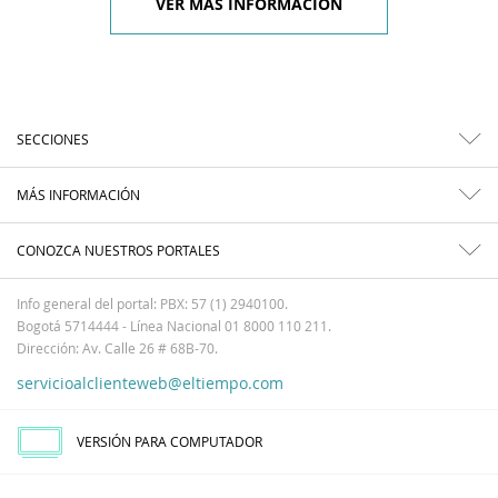
VER MÁS INFORMACIÓN
SECCIONES
MÁS INFORMACIÓN
CONOZCA NUESTROS PORTALES
Info general del portal: PBX: 57 (1) 2940100.
Bogotá 5714444 - Línea Nacional 01 8000 110 211.
Dirección: Av. Calle 26 # 68B-70.
servicioalclienteweb@eltiempo.com
VERSIÓN PARA COMPUTADOR