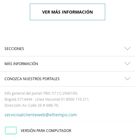
VER MÁS INFORMACIÓN
SECCIONES
MÁS INFORMACIÓN
CONOZCA NUESTROS PORTALES
Info general del portal: PBX: 57 (1) 2940100.
Bogotá 5714444 - Línea Nacional 01 8000 110 211.
Dirección: Av. Calle 26 # 68B-70.
servicioalclienteweb@eltiempo.com
VERSIÓN PARA COMPUTADOR