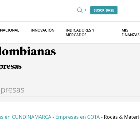
SUSCRÍBASE
RNACIONAL
INNOVACIÓN
INDICADORES Y
MIS
MERCADOS
FINANZAS
olombianas
presas
as en CUNDINAMARCA
Empresas en COTA
Rocas & Materia
-
-