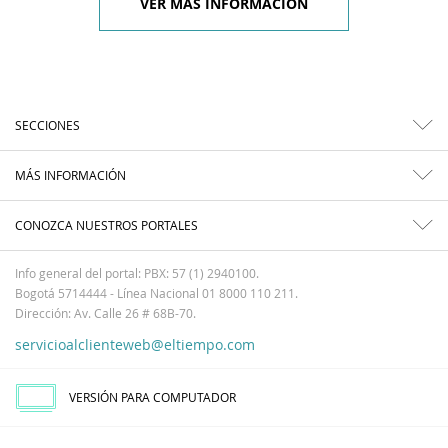
VER MÁS INFORMACIÓN
SECCIONES
MÁS INFORMACIÓN
CONOZCA NUESTROS PORTALES
Info general del portal: PBX: 57 (1) 2940100.
Bogotá 5714444 - Línea Nacional 01 8000 110 211.
Dirección: Av. Calle 26 # 68B-70.
servicioalclienteweb@eltiempo.com
VERSIÓN PARA COMPUTADOR