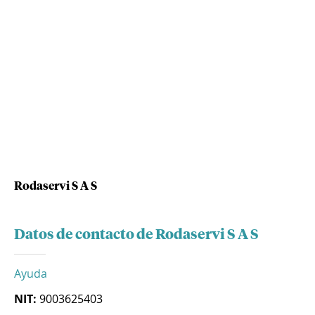
Rodaservi S A S
Datos de contacto de Rodaservi S A S
Ayuda
NIT:
9003625403