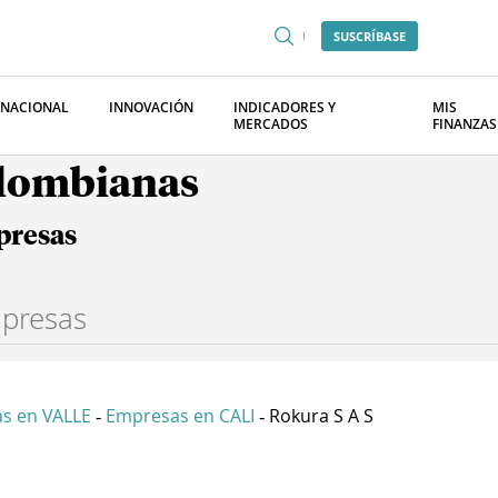
SUSCRÍBASE
RNACIONAL
INNOVACIÓN
INDICADORES Y
MIS
MERCADOS
FINANZAS
olombianas
presas
s en VALLE
Empresas en CALI
Rokura S A S
-
-