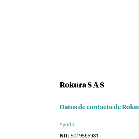
Rokura S A S
Datos de contacto de Rokur
Ayuda
NIT:
9019566981