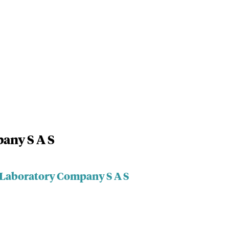
any S A S
s Laboratory Company S A S